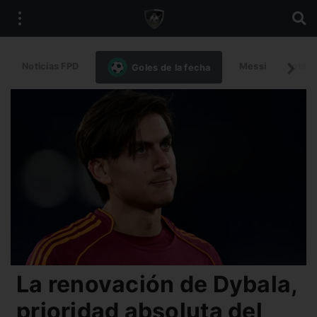
Noticias FPD
Messi
Intern
Goles de la fecha
La renovación de Dybala,
prioridad absoluta del