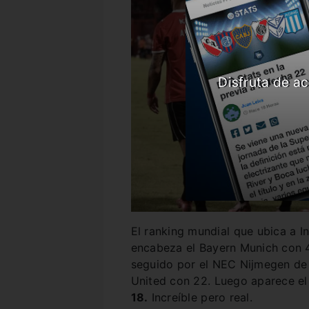
Disfruta de ac
El ranking mundial que ubica a I
encabeza el Bayern Munich con 4
seguido por el NEC Nijmegen de 
United con 22. Luego aparece el
18.
Increíble pero real.