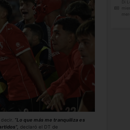
Di L
mie
mer
decir.
“Lo que más me tranquiliza es
rtidos”,
declaró el DT de