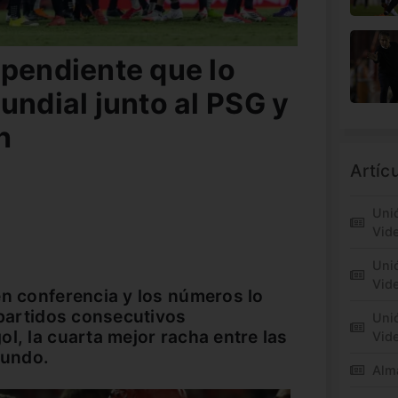
ependiente que lo
undial junto al PSG y
h
Artíc
Unió
Vid
Unió
Vide
en conferencia y los números lo
 partidos consecutivos
Unió
l, la cuarta mejor racha entre las
Vid
mundo.
Alm