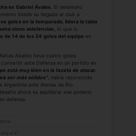
cha es Gabriel Ávalos
. El delantero
mento desde su llegada al club a
e goles en la temporada, lidera la tabla
suma cinco asistencias,
lo que lo
o de 14 de los 34 goles del equipo
en
atías Abaldo lleva cuatro goles
 convertir ante Defensa en un partido en
po está muy bien en la faceta de atacar.
ra ser más sólidos”
, había reconocido
pa Argentina ante Atenas de Río
desafío ahora es equilibrar ese poderío
en defensa.
tante
voy a ir”