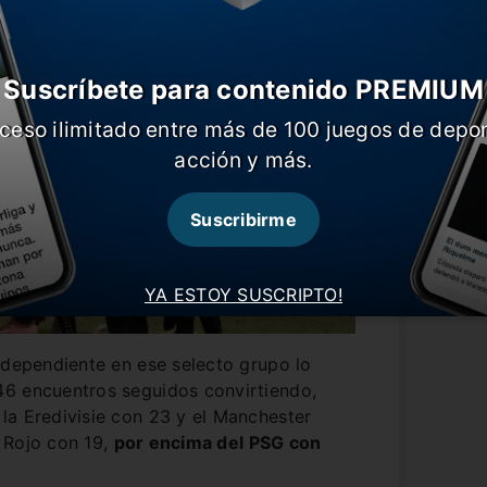
Suscríbete para contenido PREMIUM
ceso ilimitado entre más de 100 juegos de depor
acción y más.
Suscribirme
YA ESTOY SUSCRIPTO!
ndependiente en ese selecto grupo lo
6 encuentros seguidos convirtiendo,
la Eredivisie con 23 y el Manchester
 Rojo con 19,
por encima del PSG con