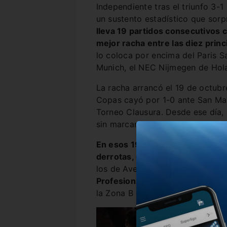
Independiente tras el triunfo 3-1 
un sustento estadístico que sorp
lleva 19 partidos consecutivos c
mejor racha entre las diez princ
lo coloca por encima del Paris S
Munich, el NEC Nijmegen de Hola
La racha arrancó el 19 de octub
Copas cayó por 1-0 ante San Mar
Torneo Clausura. Desde ese día, 
sin marcar.
En esos 19 encuentros cosechó d
derrotas, con 34 goles a favor y
los de Avellaneda son
el segund
Profesional, con 22,
solo supera
la Zona B con 23.