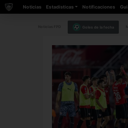
Noticias
Estadísticas
Notificaciones
Gui
Noticias FPD
M
Goles de la fecha