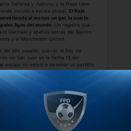
ante Defensa y Justicia, y la frase tiene
rende incluso a escala global.
El Rojo
onvirtiendo al menos un gol, la cuarta
ipales ligas del mundo
. Un registro que
aint Germain y apenas detrás del Bayern
nda y el Manchester United.
re del año pasado, cuando el Rey de
tín de San Juan en la fecha 13 del
el equipo no volvió a terminar un partido
iez victorias, seis empates y tres
 19 en contra
. En lo que va de este 2026,
o equipo con más goles en la Liga
do por Independiente Rivadavia, líder de