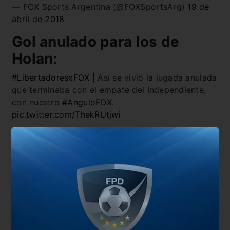
— FOX Sports Argentina (@FOXSportsArg)
19 de
abril de 2018
Gol anulado para los de
Holan:
#LibertadoresxFOX
| Así se vivió la jugada anulada
que terminaba con el empate del Independiente,
con nuestro
#AnguloFOX
.
pic.twitter.com/ThekRUtjwi
— FOX Sports Argentina (@FOXSportsArg)
19 de
abril de 2018
También te puede interesar
Alfaro cuenta con Nández y Benedetto para el