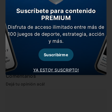
miércoles
Suscríbete para contenido
Martin Campaña se casó
PREMIUM
¡Imperdibles! Los memes de la victoria Xeneize
Disfruta de acceso ilimitado entre más de
Pavón, el siete bravo que aparece en la Copa
100 juegos de deporte, estrategia, acción
y más.
En esta nota:
#Copa Libertadores
#Corintians
Suscribirme
#Independiente
YA ESTOY SUSCRIPTO!
Comentarios
Dejá tu opinión acá!