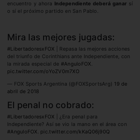
encuentro y ahora
Independiente deberá ganar
sí
o sí el próximo partido en San Pablo.
Mira las mejores jugadas:
#LibertadoresxFOX
| Repasa las mejores acciones
del triunfo de Corinthians ante Independiente, con
la mirada especial de
#AnguloFOX
.
pic.twitter.com/oYoZV0m7XO
— FOX Sports Argentina (@FOXSportsArg)
19 de
abril de 2018
El penal no cobrado:
#LibertadoresxFOX
| ¿Era penal para
Independiente? Así se vio la mano en el área con
#AnguloFOX
.
pic.twitter.com/kKaQ06j90Q