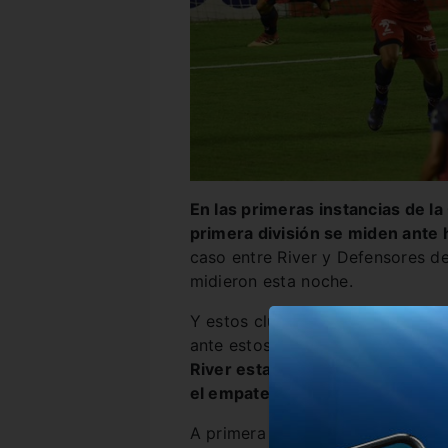
En las primeras instancias de la
primera división se miden ante
caso entre River y Defensores d
midieron esta noche.
Y estos clubes que suelen jugar 
ante estos gigantes del fútbol ar
River estaba ganando por 1 a 0,
el empate pero el linea levantó 
A primera vista parecía haber es