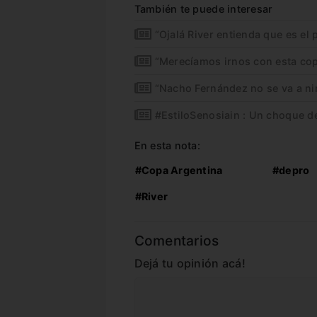
También te puede interesar
“Ojalá River entienda que es el 
“Merecíamos irnos con esta co
“Nacho Fernández no se va a ni
#EstiloSenosiain : Un choque d
En esta nota:
#Copa Argentina
#depro
#River
Comentarios
Dejá tu opinión acá!