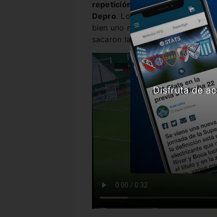
repetición se ve como clarament
Depro
. Lo que hubiera significad
bien uno no sabe como hubiera re
sacaron la posibilidad de contar 
Disfruta de ac