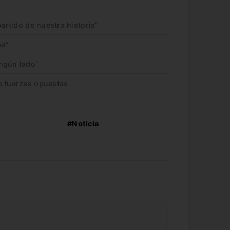
partido de nuestra historia”
pa”
ngún lado”
e fuerzas opuestas
#Noticia