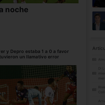
la noche
Artíc
er y Depro estaba 1 a 0 a favor
 tuvieron un llamativo error
Alm
Di L
mie
mer
Riv
Col
Arr