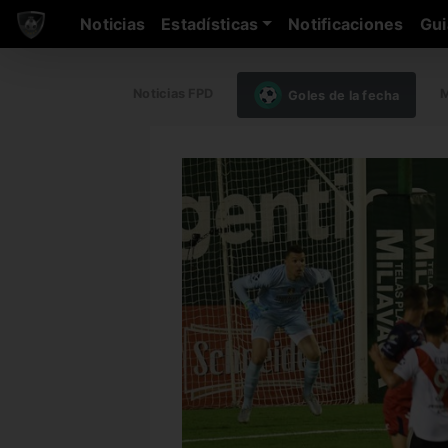
Noticias
Estadísticas
Notificaciones
Gui
Noticias FPD
M
Goles de la fecha