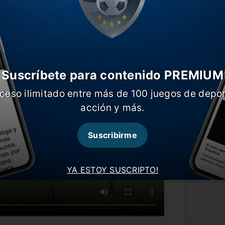
e estaba habilitado el jugador de
o el empate para los de Entre Ríos, si
percutido en el encuentro, a Alves le
que le hizo un gol a River.
Suscríbete para contenido PREMIUM
ceso ilimitado entre más de 100 juegos de depor
acción y más.
Suscribirme
YA ESTOY SUSCRIPTO!