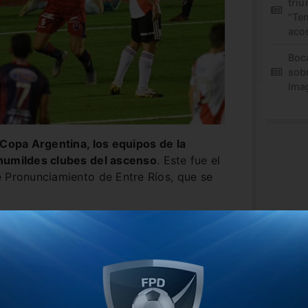
triu
“Te
aco
Boc
sob
ima
 Copa Argentina, los equipos de la
 humildes clubes del ascenso
. Este fue el
e Pronunciamiento de Entre Ríos, que se
en el ascenso, buscar alcanzar la heroica
gentino. En el partido de esta noche,
 y en una pelota parada Depro consiguió
la bandera.
tado bien cobrado el offside,
pero en la