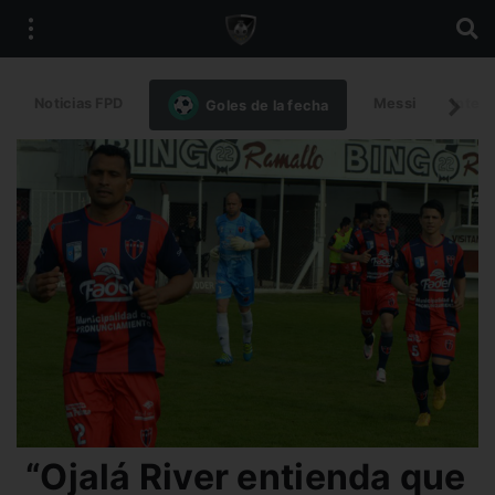
Noticias FPD
Messi
Intern
Goles de la fecha
“Ojalá River entienda que