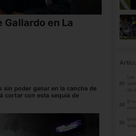
 Gallardo en La
Artíc
Los
sum
s sin poder ganar en la cancha de
de 
á cortar con esta sequía de
El e
conv
Unió
Vid