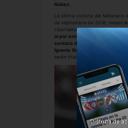
Núñez.
La última victoria del Millonario
de septiembre de 2018, meses ant
Libertadores en Madrid. Aquella
al por entonces dirigido por Gui
zurdazo de aire de Gonzalo
Pit
Ignacio Scocco
. Lo sufrió
Agustí
serán titulares el fin de semana.
Disfruta de ac