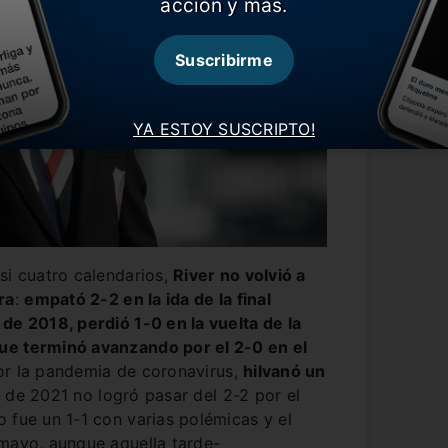
acción y más.
Suscribirme
YA ESTOY SUSCRIPTO!
si cuatro calendarios,
River no volvió a
ra
:
empató 2-2 en la ida de la final
de 2018, perdió 1-0 en la vuelta de la
ue terminó avanzando por el 2-0 en el
por la pandemia de coronavirus,
hilvanó un
 de 2021 no logró pasar del 2-2 por el
 fue un 1-1 con varias polémicas y el
 mayo, aunque aquella tarde-