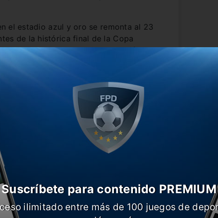
 en el estadio azul y oro se remonta al 23
es de la histórica final de la Copa
 tarde,
el equipo del
Muñeco
venció 2-0
llermo Barros Schelotto gracias al
y
Martínez y la bomba al ángulo de
n Rossi
y
Darío Benedetto
, quienes
Suscríbete para contenido PREMIUM
ceso ilimitado entre más de 100 juegos de depor