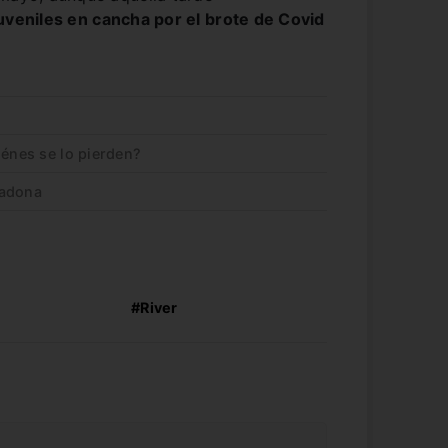
juveniles en cancha por el brote de Covid
iénes se lo pierden?
radona
#River