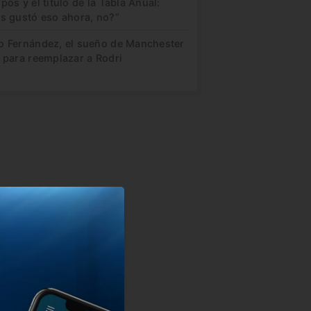
pos y el título de la Tabla Anual:
es gustó eso ahora, no?”
o Fernández, el sueño de Manchester
 para reemplazar a Rodri