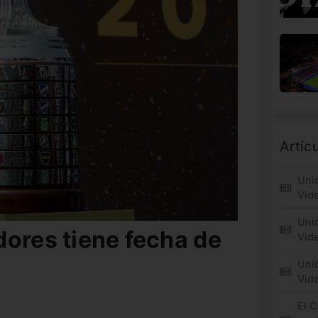
Artíc
Unió
Vid
Unió
dores tiene fecha de
Vide
Unió
Vid
El C