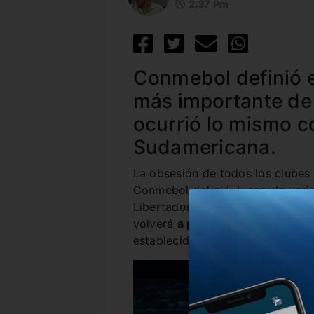
2:37 Pm
Conmebol definió e
más importante de
ocurrió lo mismo co
Sudamericana.
La obsesión de todos los clubes 
Conmebol definió, luego de varia
Libertadores y Sudamericana. E
volverá
a partir del 15 de septi
establecida, pero sería en enero