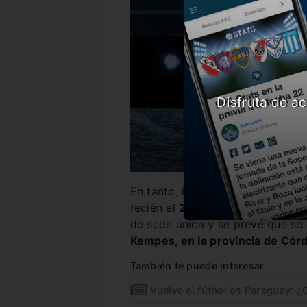
Disfruta de ac
En tanto, la Sudamericana tendr
recién el
27 de octubre.
La gran 
de sede única y se prevé que se 
Kempes, en la provincia de Cór
También te puede interesar
Vuelve el fútbol en Paraguay: 