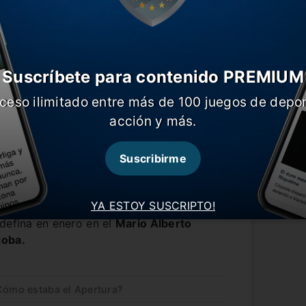
Suscríbete para contenido PREMIUM
ceso ilimitado entre más de 100 juegos de depor
acción y más.
Suscribirme
á su fecha un poco más tarde y será
YA ESTOY SUSCRIPTO!
final también seguirá con su modalidad
defina en enero en el
Mario Alberto
doba.
¿Cómo estaba el Apertura?