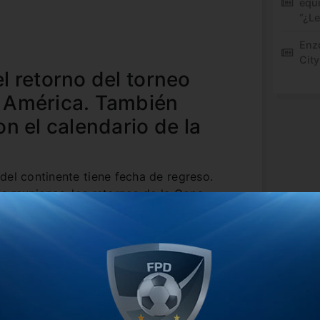
equi
“¿L
Enz
City
l retorno del torneo
 América. También
n el calendario de la
del continente tiene fecha de regreso.
s reuniones, los retornos de la Copa
l torneo más importante de América
embre
y la final no se moverá de la sede
 en
Río de Janeiro.