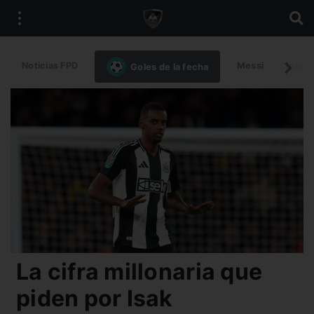
Noticias FPD
Messi
Intern
Goles de la fecha
La cifra millonaria que
piden por Isak