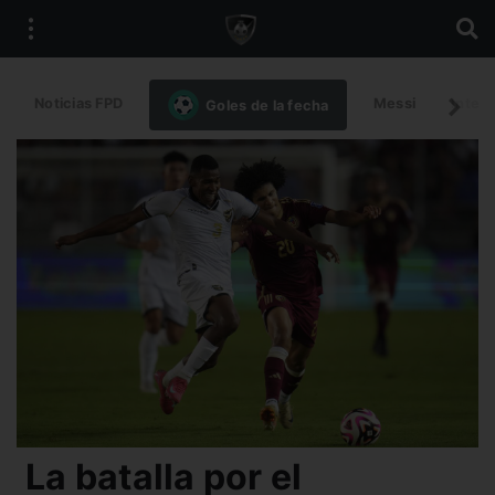
Noticias FPD
Messi
Intern
Goles de la fecha
La batalla por el