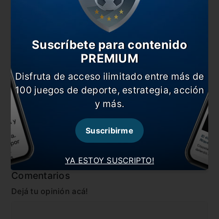
También te puede interesar
¿Cómo quedó la tabla de las Eliminatorias?
Los sobrevivientes del último viaje a Bolivia
Suscríbete para contenido
PREMIUM
Argentina, contra Bolivia y la altura
Disfruta de acceso ilimitado entre más de
Scaloni: «Seguramente haya algún cambio ante
100 juegos de deporte, estrategia, acción
Bolivia»
y más.
En esta nota:
#Bolivia
#Eliminatorias
Suscribirme
#Noticia
#Venezuela
YA ESTOY SUSCRIPTO!
Comentarios
Dejá tu opinión acá!