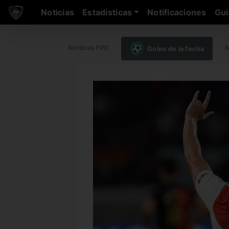
Noticias
Estadísticas
Notificaciones
Gui
Noticias FPD
M
Goles de la fecha