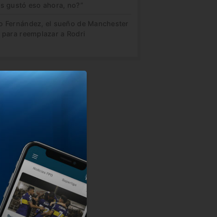
es gustó eso ahora, no?”
o Fernández, el sueño de Manchester
 para reemplazar a Rodri