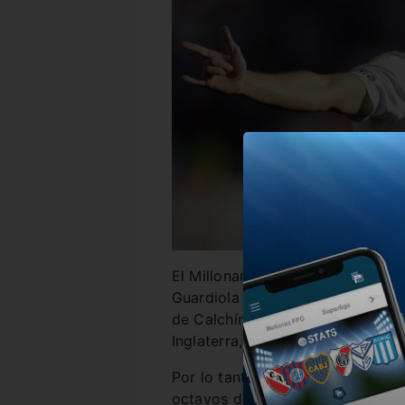
El Millonario transfirió hace alg
Guardiola por más de 20 millones
de Calchín tiene las semanas con
Inglaterra, que ya tiene fecha con
Por lo tanto, el atacante estrella
octavos de final de la Copa Lib