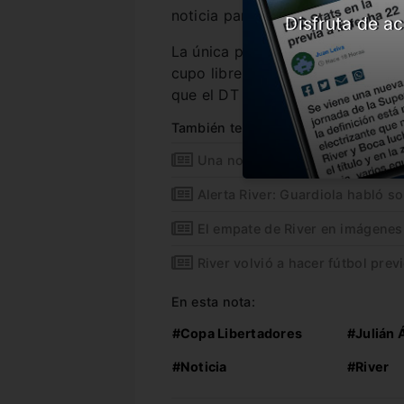
noticia para Gallardo.
Disfruta de ac
La única pálida que no preocupar
cupo libre para lo que resta del
que el DT no podría suplir.
También te puede interesar
Una noticia que preocupa a Mar
Alerta River: Guardiola habló so
El empate de River en imágenes
River volvió a hacer fútbol previo
En esta nota:
#Copa Libertadores
#Julián 
#Noticia
#River