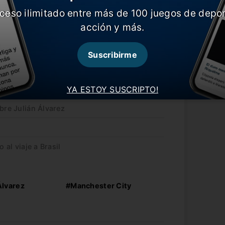
ceso ilimitado entre más de 100 juegos de depor
acción y más.
ía a Napoleón, es que el Araña dejará un
 certamen continental y sería un hueco
Suscribirme
YA ESTOY SUSCRIPTO!
celo Gallardo
bre Julián Álvarez
 al viaje a Brasil
Álvarez
#Manchester City