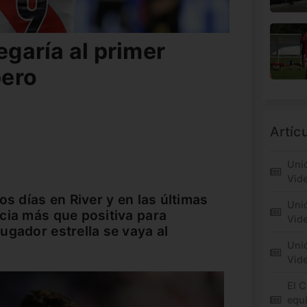
egaría al primer
pero
Artíc
Unió
Vid
os días en River y en las últimas
Unió
cia más que positiva para
Vide
ugador estrella se vaya al
Unió
Vid
El C
equi