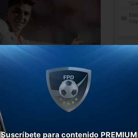
“¿L
Enz
City
unos meses a Julián Álvarez al City de Pep
 de dólares. En consecuencia, el oriundo
tadas en Núñez previo a su viaje a
firmada: el 8 de julio.
 de River podrá estar en la serie de los
Suscríbete para contenido PREMIUM
ertadores de América, una muy buena