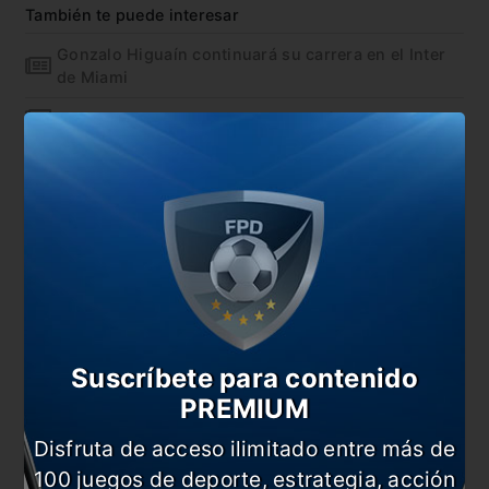
También te puede interesar
Gonzalo Higuaín continuará su carrera en el Inter
de Miami
Beckham va a la carga por Luis Suárez
Gallardo, ¿el objetivo de una franquicia de la MLS?
El nuevo club de Beckham se lleva dos joyas
argentinas
En esta nota:
#Ángel Di María
#Benfica
#Inter Miami
#MLS
Suscríbete para contenido
#Noticia
PREMIUM
Disfruta de acceso ilimitado entre más de
Comentarios
100 juegos de deporte, estrategia, acción