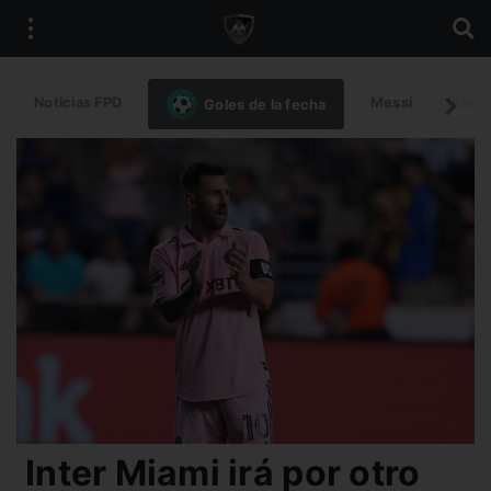
Noticias FPD
Messi
Intern
Goles de la fecha
Inter Miami irá por otro