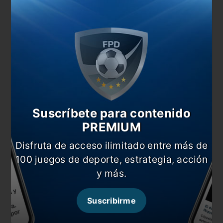
Magallán fue presentado en el Ajax
En esta nota:
#Andrés Merlos
#Fabricio Coloccini
#Noticia
Comentarios
Suscríbete para contenido
Dejá tu opinión acá!
PREMIUM
Disfruta de acceso ilimitado entre más de
100 juegos de deporte, estrategia, acción
y más.
Suscribirme
Nombre