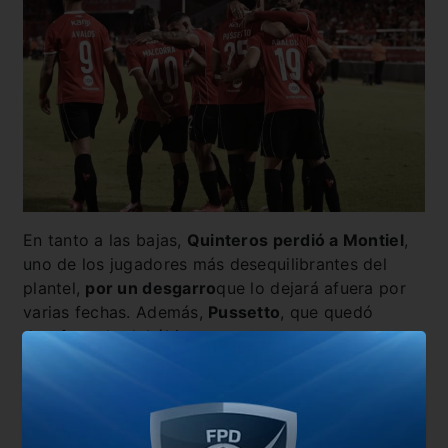
En tanto a las bajas,
Quinteros perdió a Montiel
,
uno de los jugadores más desequilibrantes del
plantel,
por un desgarro
que lo dejará afuera por
varias fechas. Además,
Pussetto
, que quedó
desafectado del último encuentro por un
traumatismo en su rodilla,
sigue con dolor y
trabaja diferenciado
, por lo que es difícil que
llegue. En caso de que el ex Huracán no esté
disponible, el pibe
Facundo Valdéz se mantendrá