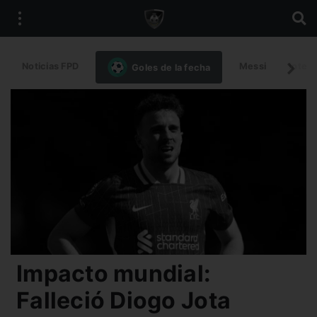
Noticias FPD
Messi
Intern
Goles de la fecha
Impacto mundial:
Falleció Diogo Jota