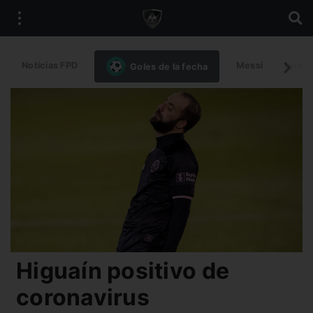
Noticias FPD
Messi
Intern
Goles de la fecha
Higuaín positivo de
coronavirus