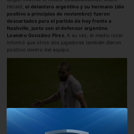
Herald
,
el delantero argentino y su hermano (dio
positivo a principios de noviembre) fueron
descartados para el partido de hoy frente a
Nashville, junto con el defensor argentino
Leandro González Pirez.
A su vez, el medio local
informó que otros dos jugadores también dieron
positivo dentro del equipo.