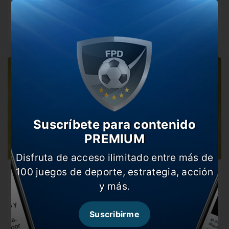
El delantero argentino habló sobre la posibilidad de
volver a River en…
Suscríbete para contenido
PREMIUM
Disfruta de acceso ilimitado entre más de
100 juegos de deporte, estrategia, acción
Higuaín positivo de coronavirus
y más.
El delantero del Inter de Miami quedará aislado y de esta
manera…
Suscribirme