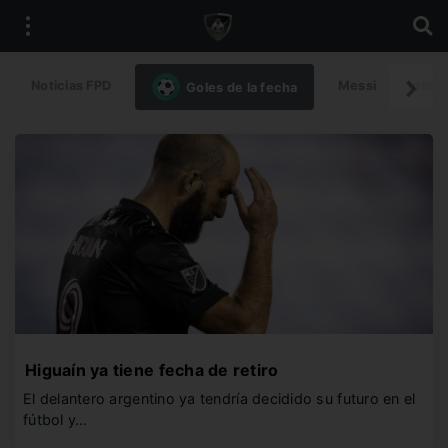
Noticias FPD
Messi
Intern
Goles de la fecha
Higuaín ya tiene fecha de retiro
El delantero argentino ya tendría decidido su futuro en el
fútbol y…