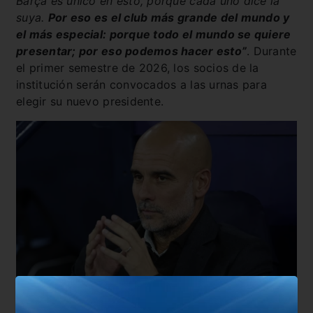
Barça es único en esto, porque cada uno dice la
suya.
Por eso es el club más grande del mundo y
el más especial: porque todo el mundo se quiere
presentar; por eso podemos hacer esto”
. Durante
el primer semestre de 2026, los socios de la
institución serán convocados a las urnas para
elegir su nuevo presidente.
Guardiola cerró su ciclo en el Blaugrana en 2012