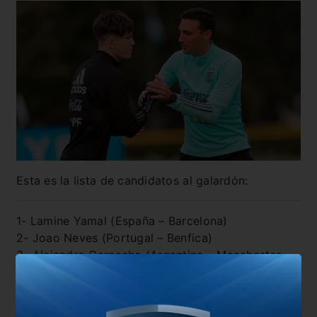
Esta es la lista de candidatos al galardón:
1- Lamine Yamal (España – Barcelona)
2- Joao Neves (Portugal – Benfica)
3- Alejandro Garnacho (Argentina – Manchester
United)
4- Warren Zaire-Emery (Francia – PSG)
5- Leny Yoro (Francia – Lille)