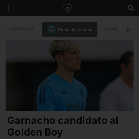
Noticias FPD
Messi
Intern
Goles de la fecha
Garnacho candidato al
Golden Boy