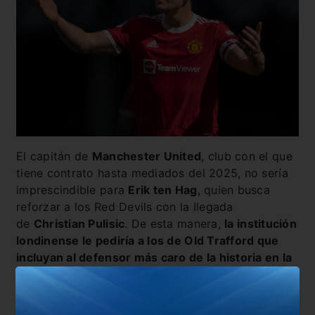
El capitán de
Manchester United
, club con el que
tiene contrato hasta mediados del 2025, no sería
imprescindible para
Erik ten Hag
, quien busca
reforzar a los Red Devils con la llegada
de
Christian Pulisic
. De esta manera,
la institución
londinense le pediría a los de Old Trafford que
incluyan al defensor más caro de la historia en la
negociación por el atacante estadounidense.
El futbolista de la
Selección de Inglaterra
arribó a