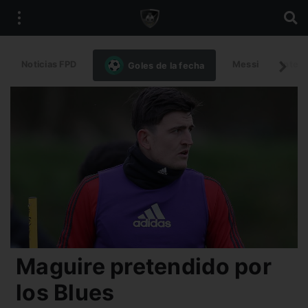
Noticias FPD
Messi
Intern
Goles de la fecha
Maguire pretendido por
los Blues