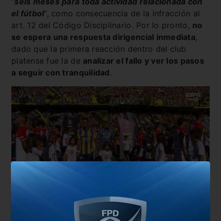
“
seis meses para toda actividad relacionada con
el fútbol
“, como consecuencia de la infracción al
art. 12 del Código Disciplinario. Por lo pronto,
no
se espera una respuesta dirigencial inmediata
,
dado que la primera reacción dentro del club
platense fue la de
analizar el fallo y ver los pasos
a seguir con tranquilidad
.
En cuanto a los futbolistas,
los que fueron