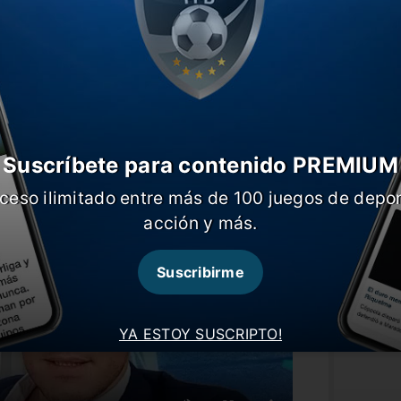
ras rioplatenses, el segundo cotejo en
cto guaraní. En tanto, el resto de la copa
Portugal, España y Marruecos.
ser anfitrión al cien por ciento deberá
34 se haría en Asia y Oceanía y en 2038
Suscríbete para contenido PREMIUM
ceso ilimitado entre más de 100 juegos de depor
acción y más.
Suscribirme
YA ESTOY SUSCRIPTO!