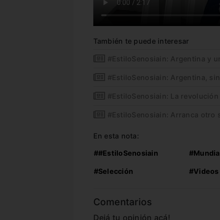
También te puede interesar
#EstiloSenosiain: Argentina y u
#EstiloSenosiain: Argentina, si
#EstiloSenosiain: La revolución
#EstiloSenosiain: Arranca otro 
En esta nota:
##EstiloSenosiain
#Mundia
#Selección
#Videos
Comentarios
Dejá tu opinión acá!