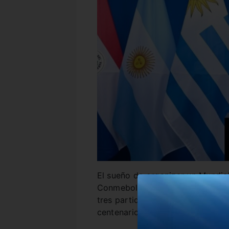
El sueño de organizar un Mundial
Conmebol es una utopía desde lo
tres partidos a Uruguay, Argenti
centenario.