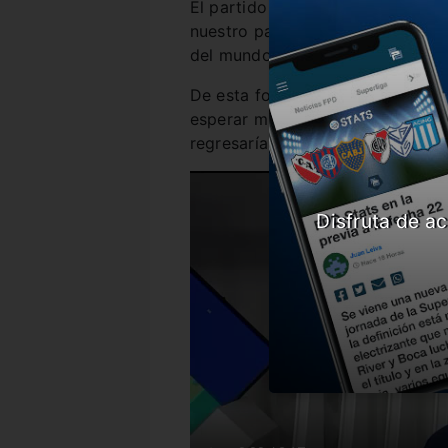
El partido inaugural será en tier
nuestro país y el tercero en redu
del mundo se llevará a cabo en 
De esta forma, la posibilidad de 
esperar mucho más, ya que en 20
regresaría a Europa.
Disfruta de ac