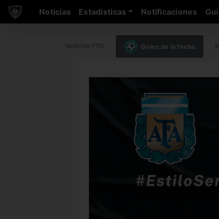
Noticias
Estadísticas
Notificaciones
Gui
Noticias FPD
M
Goles de la fecha