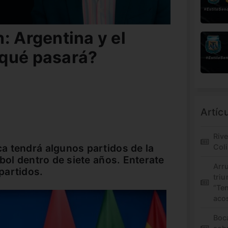
: Argentina y el
¿qué pasará?
Artíc
Riv
a tendrá algunos partidos de la
Col
bol dentro de siete años. Enterate
Arr
partidos.
triu
“Te
aco
Boc