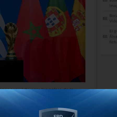
sob
ima
Boca
Vid
El 
Álv
fich
 por completo para los países de la
 económico. Por eso, FIFA sólo le dará
na y Paraguay para la edición 2030, la del