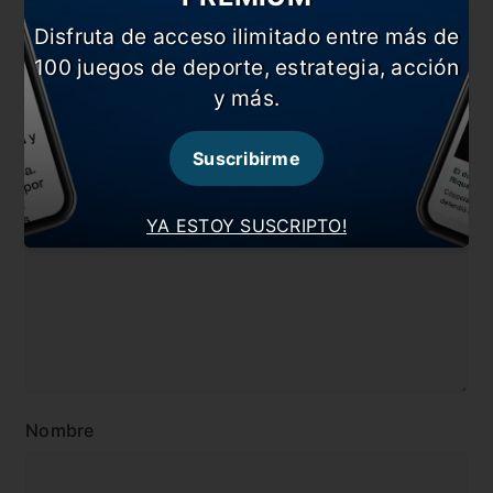
En esta nota:
Disfruta de acceso ilimitado entre más de
#Balón de Oro
#Lionel Messi
100 juegos de deporte, estrategia, acción
y más.
#Noticia
#Robert Lewandowski
Suscribirme
Comentarios
Dejá tu opinión acá!
YA ESTOY SUSCRIPTO!
Nombre