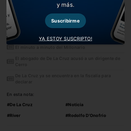
pic.twitter.com/fFrZusLBgO
y más.
— River Plate (@RiverPlate)
August 28, 2019
Suscribirme
También te puede interesar
Las deudas ponen en jaque a River
YA ESTOY SUSCRIPTO!
El minuto a minuto del Millonario
El abogado de De La Cruz acusó a un dirigente de
Cerro
De La Cruz ya se encuentra en la fiscalía para
declarar
En esta nota:
#De La Cruz
#Noticia
#River
#Rodolfo D'Onofrio