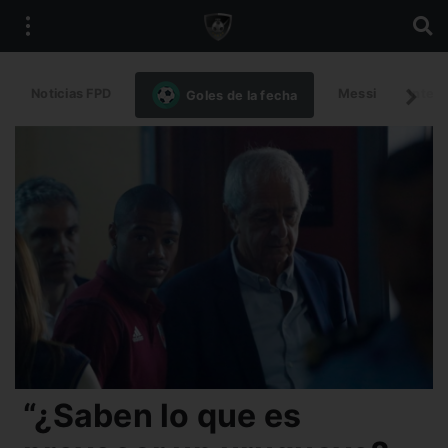
Noticias FPD
Messi
Intern
Goles de la fecha
“¿Saben lo que es