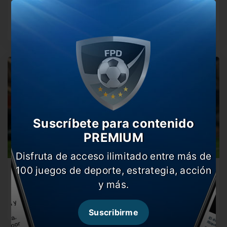
seguir”
El mandamás de River advirtió que su mandato termina
en diciembre. “Ocho…
Suscríbete para contenido
PREMIUM
Disfruta de acceso ilimitado entre más de
100 juegos de deporte, estrategia, acción
Cónclave en River por el futuro de Montiel
y más.
El jugador, los abogados del club, Francescoli y D’Onofrio
están en El…
Suscribirme