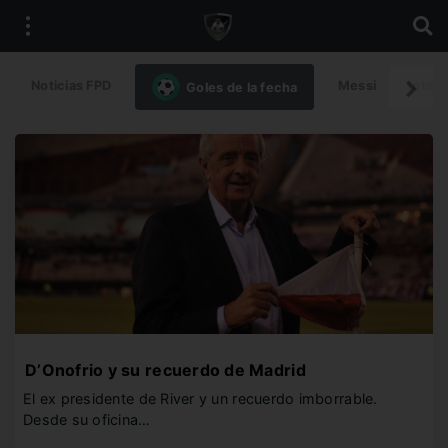
Noticias FPD
Messi
Intern
Goles de la fecha
D’Onofrio y su recuerdo de Madrid
El ex presidente de River y un recuerdo imborrable.
Desde su oficina…