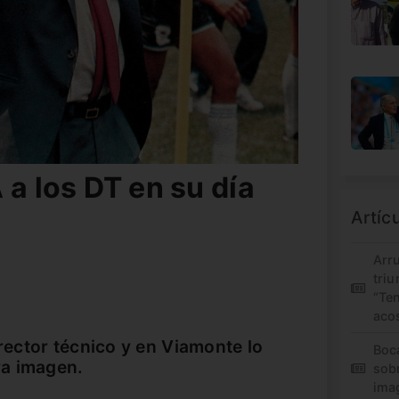
 a los DT en su día
Artíc
Arr
triu
“Te
aco
irector técnico y en Viamonte lo
Boc
va imagen.
sob
ima