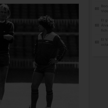
Boca
Vid
El 
Álv
fich
El 
oct