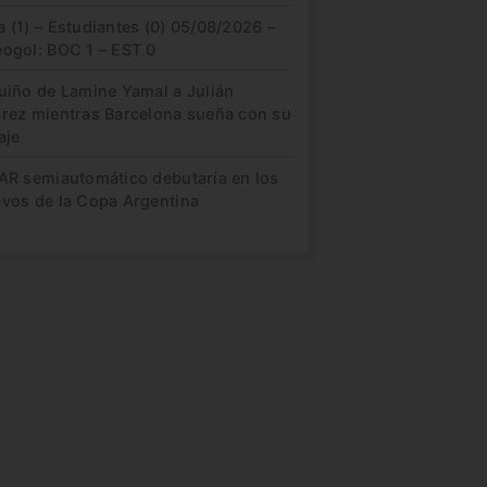
 (1) – Estudiantes (0) 05/08/2026 –
eogol: BOC 1 – EST 0
guiño de Lamine Yamal a Julián
arez mientras Barcelona sueña con su
aje
VAR semiautomático debutaría en los
avos de la Copa Argentina