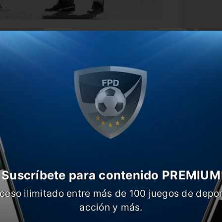
el día del director técnico en argentina
ol Argentino decidió homenajear a todos
que marcaron a flor de piel nuestra
va foto con retratos de César Luis
l Scaloni, todos campeones del Mundo con
22, respectivamente.
Suscríbete para contenido PREMIUM
ceso ilimitado entre más de 100 juegos de depor
acción y más.