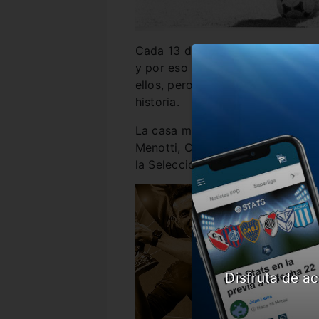
Cada 13 de noviembre se celebra 
y por eso la Asociación del Fútb
ellos, pero en particular a tres 
historia.
La casa madre publicó una emoti
Menotti, Carlos Bilardo y Lione
la Selección en 1978, 1986 y 20
Disfruta de ac