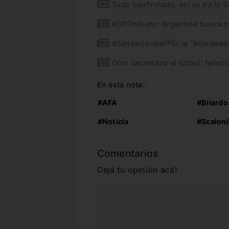
Todo confirmado: así va irá la S
#OffTheLeto: Argentina busca s
#SensacionesFPD: la “bilardead
Otro cachetazo al fútbol: fallec
En esta nota:
#AFA
#Bilardo
#Noticia
#Scaloni
Comentarios
Dejá tu opinión acá!