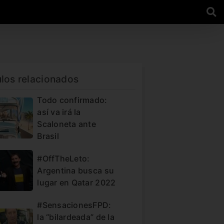
ulos relacionados
Todo confirmado:
así va irá la
Scaloneta ante
Brasil
#OffTheLeto:
Argentina busca su
lugar en Qatar 2022
#SensacionesFPD:
la “bilardeada” de la