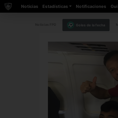
Noticias
Estadísticas
Notificaciones
Gui
Noticias FPD
M
Goles de la fecha