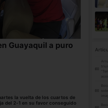
 en Guayaquil a puro
Artíc
Arr
triu
“Te
aco
Boc
sob
ima
artes la vuelta de los cuartos de
a del 2-1 en su favor conseguido
Boca