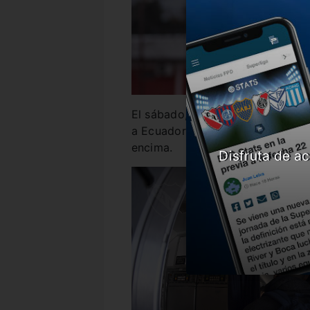
El sábado, Pablo Pérez debió real
a Ecuador por un golpe en la rodi
encima.
Disfruta de ac