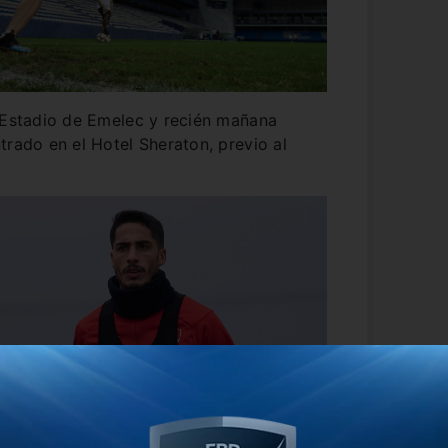
l Estadio de Emelec y recién mañana
trado en el Hotel Sheraton, previo al