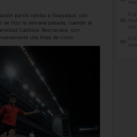
Vid
El 
gación partió rumbo a Guayaquil, con
Álv
mo se hizo la semana pasada, cuando el
fich
versidad Católica. Beccacece, con
 nuevamente una línea de cinco.
El 
oct