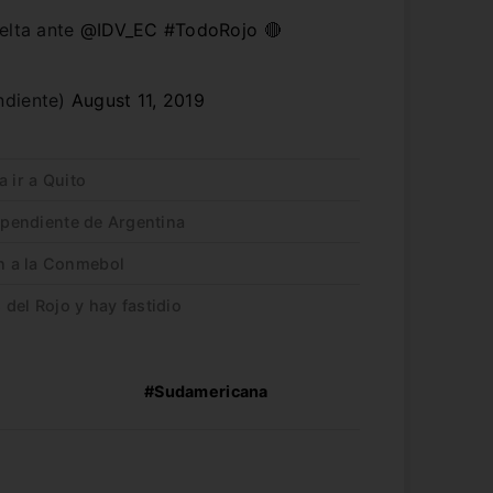
elta ante
@IDV_EC
#TodoRojo
🔴
ndiente)
August 11, 2019
 ir a Quito
dependiente de Argentina
n a la Conmebol
del Rojo y hay fastidio
#Sudamericana