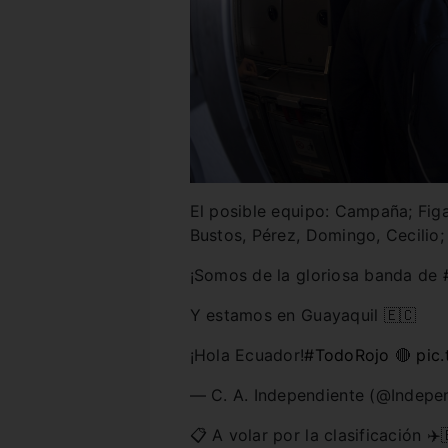
El posible equipo: Campaña; Figa
Bustos, Pérez, Domingo, Cecilio; 
¡Somos de la gloriosa banda de
Y estamos en Guayaquil 🇪🇨
¡Hola Ecuador!
#TodoRojo
🔴
pic
— C. A. Independiente (@Indepe
📋 A volar por la clasificación ✈️