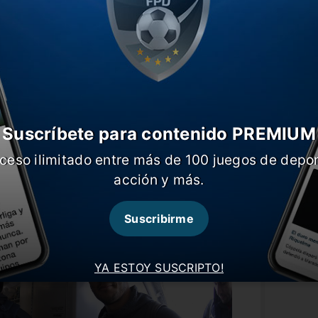
izarse estudios y corrió peligro su viaje
Suscríbete para contenido PREMIUM
lla, luego de que un juvenil se le cayera
ceso ilimitado entre más de 100 juegos de depor
acción y más.
Suscribirme
YA ESTOY SUSCRIPTO!