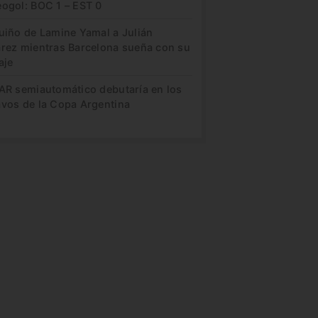
eogol: BOC 1 – EST 0
guiño de Lamine Yamal a Julián
arez mientras Barcelona sueña con su
aje
VAR semiautomático debutaría en los
avos de la Copa Argentina