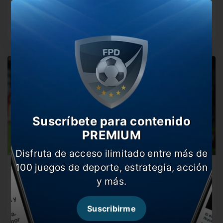
en la Sudamericana
Los dirigidos por Crespo habían ganado por 2-1 en
Paraguay y con…
Suscríbete para contenido
PREMIUM
Disfruta de acceso ilimitado entre más de
100 juegos de deporte, estrategia, acción
Defensa y Justicia buscará revancha en la
Sudamericana
y más.
El equipo de Hernán Crespo hará su debut esta noche en
el…
Suscribirme