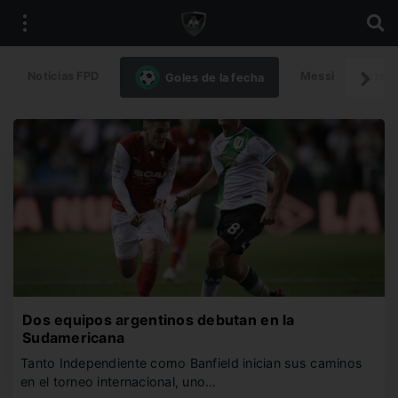
Noticias FPD
Messi
Intern
Goles de la fecha
Dos equipos argentinos debutan en la
Sudamericana
Tanto Independiente como Banfield inician sus caminos
en el torneo internacional, uno…