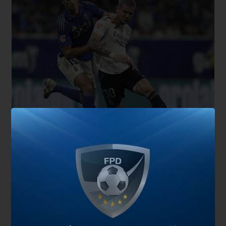
A su vez, el exdelantero también focalizó en su
exclusión de la lista de convocados para el
Mundial 2026, donde fue parte de la prelista de 55
futbolistas pero fue parte de los cortes para
conformar la nómina definitiva de 26:
“
Lo debe
haber golpeado mucho lo del Mundial, pero es un
niño, tiene 18 años
. Iba muy bien encaminado
pero no le tocó jugar en los últimos meses y eso lo
condenó”
.