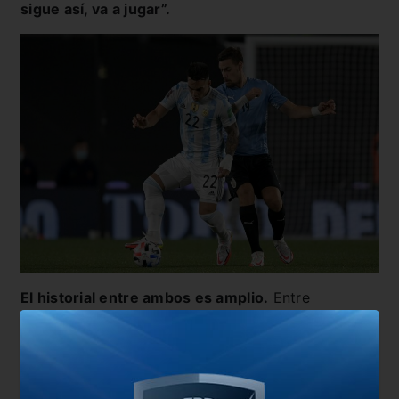
sigue así, va a jugar”.
El historial entre ambos es amplio.
Entre
amistosos, Mundiales, Eliminatorias, Copas
América y Olímpicos, se han enfrentado un total
de 196 oportunidades,
con 91 triunfos para
Argentina, 48 empates y 57 victorias para