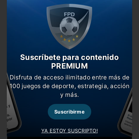
El complemento comenzó con una Selección
nacional con la misma energía y potencia con la
que se había despedido en la primera parte.
Argentina tocaba de lado a lado, mientras que
Uruguay se cansaba intentando cubrir los
espacios.
El tercero llegó a los 17, tras una gran
combinación, Lautaro Martínez definió con el
Suscríbete para contenido
arco vació.
PREMIUM
Disfruta de acceso ilimitado entre más de
100 juegos de deporte, estrategia, acción
y más.
Suscribirme
YA ESTOY SUSCRIPTO!