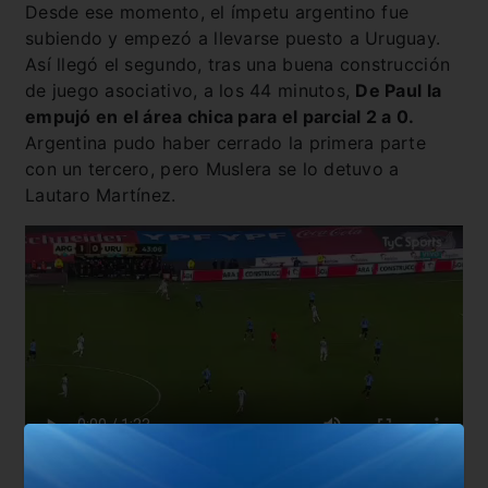
Desde ese momento, el ímpetu argentino fue
subiendo y empezó a llevarse puesto a Uruguay.
Así llegó el segundo, tras una buena construcción
de juego asociativo, a los 44 minutos,
De Paul la
empujó en el área chica para el parcial 2 a 0.
Argentina pudo haber cerrado la primera parte
con un tercero, pero Muslera se lo detuvo a
Lautaro Martínez.