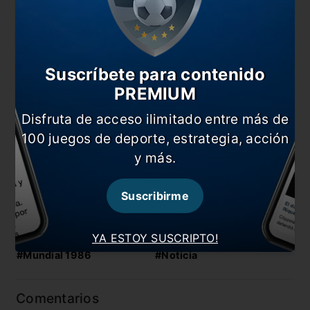
También te puede interesar
Suscríbete para contenido
Cambios en las juveniles
PREMIUM
Nápoli también saludó a Boca
Disfruta de acceso ilimitado entre más de
Encuentro entre Tapia y Maradona en La Plata
100 juegos de deporte, estrategia, acción
Tapia: “Maradona demostró lo hombre que es”
y más.
En esta nota:
Suscribirme
#AFA
#Agremiados
#Día del Futbolista
#Maradona
YA ESTOY SUSCRIPTO!
#Mundial 1986
#Noticia
Comentarios