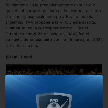
fundamento en lo precedentemente expuesto y
que el gol narrado quedará en la memoria de todo
el mundo y especialmente para todo el pueblo
argentino, FAA propone a la AFA, y ésta acepta,
sustituir la fecha correspondiente al Día del
Futbolista por el 22 de junio de 1986”, fue el
comunicado en conjunto que confirmará para 2021
el cambio de día.
¡Salud, Diego!