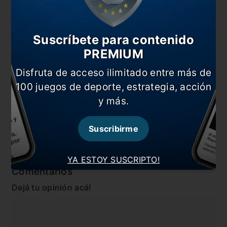
El presidente del Napoli amenazó a la UEFA
Napoli hizo oficial su fichaje más caro en la historia
del club
Suscríbete para contenido
PREMIUM
A días del enfrentamiento contra Barcelona Gattuso
criticó a sus dirigidos
Disfruta de acceso ilimitado entre más de
En esta nota:
100 juegos de deporte, estrategia, acción
y más.
#Diego Maradona
#Internacional
#Napoli
#Noticia
Suscribirme
#River
#San Paolo
YA ESTOY SUSCRIPTO!
Comentarios
Dejá tu opinión acá!