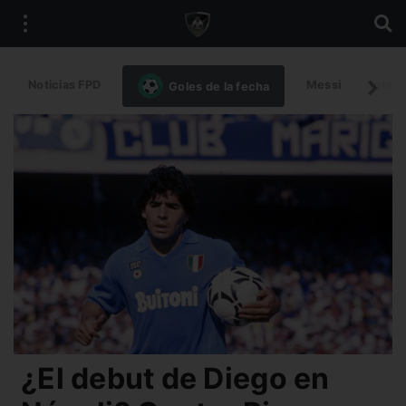
Noticias FPD
Messi
Intern
Goles de la fecha
¿El debut de Diego en