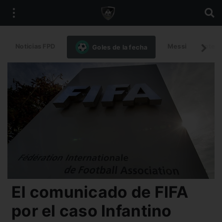
Noticias FPD
Messi
Intern
Goles de la fecha
El comunicado de FIFA
por el caso Infantino