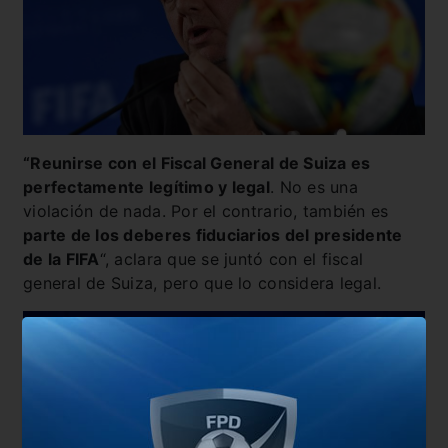
“Reunirse con el Fiscal General de Suiza es
perfectamente legítimo y legal
. No es una
violación de nada. Por el contrario, también es
parte de los deberes fiduciarios del presidente
de la FIFA
“, aclara que se juntó con el fiscal
general de Suiza, pero que lo considera legal.