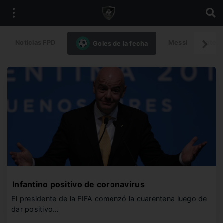
Noticias FPD
Messi
Intern
Goles de la fecha
Infantino positivo de coronavirus
El presidente de la FIFA comenzó la cuarentena luego de
dar positivo…