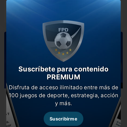
El ente Internacional de Fútbol, emitió un comunicado
donde el mismo presidente…
Suscríbete para contenido
PREMIUM
Disfruta de acceso ilimitado entre más de
100 juegos de deporte, estrategia, acción
Alerta mundial: Abren investigación contra
Infantino
y más.
El Presidente de la FIFA fue imputado por encubrimiento
en supuestos casos…
Suscribirme