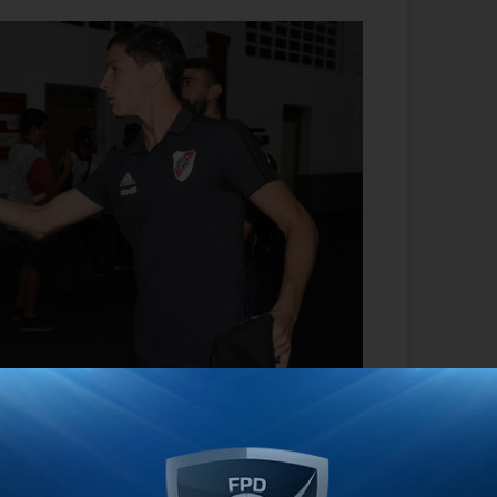
ía dos jugadores más dentro del plantel
n la misma postura que el volante.
La
io, habla de que los nombres de peso