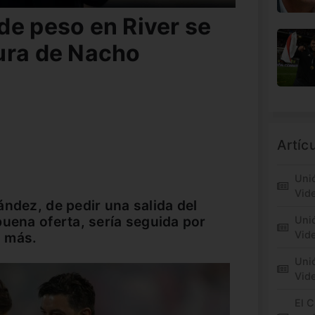
de peso en River se
ura de Nacho
Artíc
Unió
Vid
ández, de pedir una salida del
buena oferta, sería seguida por
Unió
Vide
s más.
Unió
Vid
El C