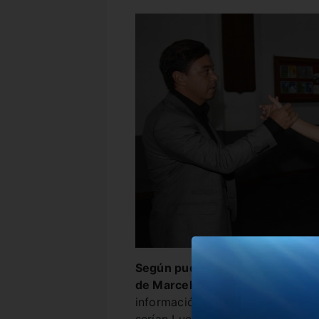
Según pudo averiguar FPD, habr
de Marcelo Gallardo que tomaría
información recibida a este med