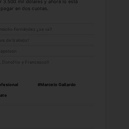
 3.500 mil dólares y ahora lo está
 pagar en dos cuotas.
 Nacho Fernández ¿se va?
os de trabajo?
Napoleón
, Donofrio y Francescoli
ofesional
#Marcelo Gallardo
late