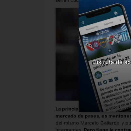
serían Lucas Pratto y Enzo Pérez
Disfruta de ac
La principal premisa para la dir
mercado de pases, es mantener l
del mismo Marcelo Gallardo y p
integrantes.
Pero tiene la contra