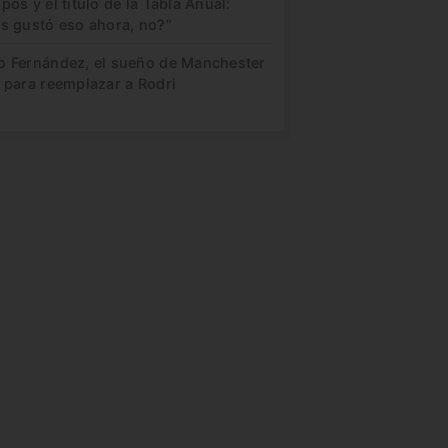
pos y el título de la Tabla Anual:
es gustó eso ahora, no?”
o Fernández, el sueño de Manchester
 para reemplazar a Rodri