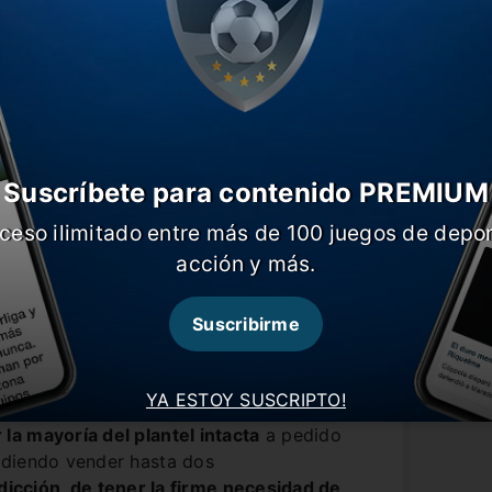
.
Suscríbete para contenido PREMIUM
ceso ilimitado entre más de 100 juegos de depor
acción y más.
Suscribirme
YA ESTOY SUSCRIPTO!
igencia del Millonario dentro de este
a mayoría del plantel intacta
a pedido
udiendo vender hasta dos
dicción, de tener la firme necesidad de