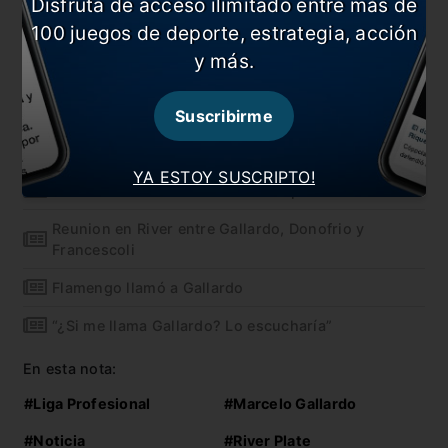
Disfruta de acceso ilimitado entre más de
estuvieron presentes Lucas Pratto, Santiago
100 juegos de deporte, estrategia, acción
Sosa, Federico Girotti, Milton Casco, Javier Pinola
y más.
y Bruno Zuculini en un grupo, y Jorge Carrascal,
Rafael Borré, Paulo Díaz, Nicolás De La Cruz y
Suscribirme
Augusto Aguirre en el otro.
También te puede interesar
YA ESTOY SUSCRIPTO!
A seis años del nacimiento de Napoleón
Reunion en River entre Gallardo, Donofrio y
Francescoli
Flamengo llamó a Gallardo
“¿Si me llama Gallardo? Lo escucharía”
En esta nota:
#Liga Profesional
#Marcelo Gallardo
#Noticia
#River Plate