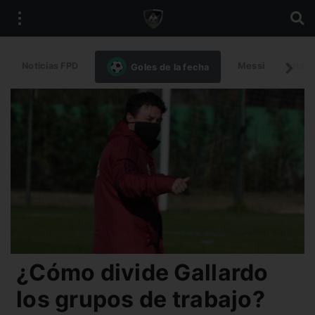
Noticias FPD
Messi
Intern
Goles de la fecha
¿Cómo divide Gallardo
los grupos de trabajo?