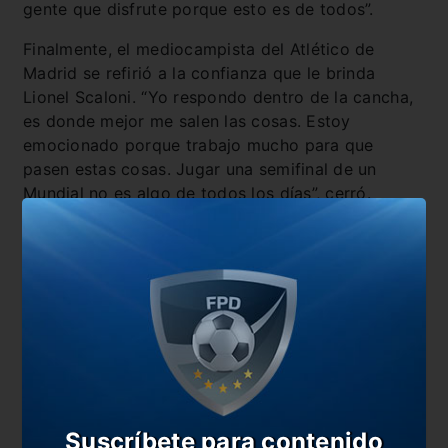
gente que disfrute porque esto es de todos”.
Finalmente, el mediocampista del Atlético de
Madrid se refirió a la confianza que le brinda
Lionel Scaloni. “Yo respondo dentro de la cancha,
es donde mejor me salen las cosas. Estoy
emocionado porque trabajo mucho para que
pasen estas cosas. Jugar una semifinal de un
Mundial no es algo de todos los días”, cerró.
También te puede interesar
#DeCostaaCosta: una nueva final para la Scaloneta
Árbitro confirmado para Argentina vs Países Bajos
De Paul, en duda para enfrentar a Países Bajos
Papu Gómez: “El equipo está muy firme”
En esta nota:
Suscríbete para contenido