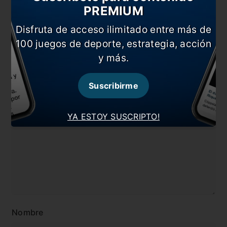
#Mundial
#Noticia
PREMIUM
#Paraguay
#Perú
Disfruta de acceso ilimitado entre más de
100 juegos de deporte, estrategia, acción
#Qatar 2022
#Rodrigo De Paul
y más.
#Selección
Suscribirme
Comentarios
Dejá tu opinión acá!
YA ESTOY SUSCRIPTO!
Nombre