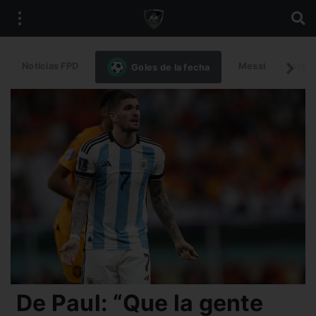
Noticias FPD
Messi
Intern
Goles de la fecha
De Paul: “Que la gente