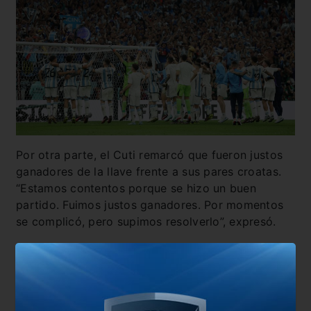
Por otra parte, el Cuti remarcó que fueron justos
ganadores de la llave frente a sus pares croatas.
“Estamos contentos porque se hizo un buen
partido. Fuimos justos ganadores. Por momentos
se complicó, pero supimos resolverlo”, expresó.
Finalmente, el ex Belgrano fue clarito y aseguró
que se respira pura alegría pero aún falta el último
paso. “Llegar a una final del mundo no se vive
todos los días. Se lo disfruta pero queremos ir por