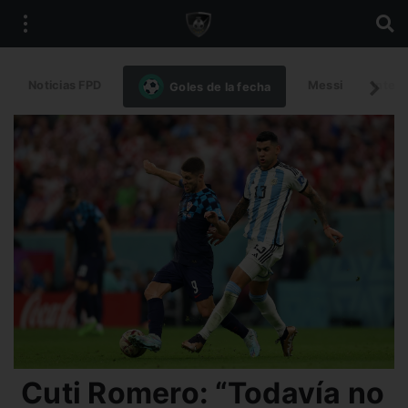
Noticias FPD
Messi
Intern
Goles de la fecha
Cuti Romero: “Todavía no