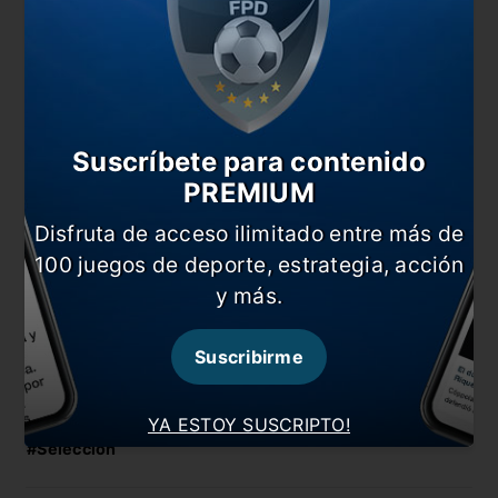
más”, cerró.
También te puede interesar
Messi, como nunca: habló del árbitro y le pegó a
Van Gaal
#EstiloSenosiain: Messi y una cita con la historia
Suscríbete para contenido
PREMIUM
Árbitro confirmado para Argentina vs Países Bajos
Disfruta de acceso ilimitado entre más de
De Paul, en duda para enfrentar a Países Bajos
100 juegos de deporte, estrategia, acción
En esta nota:
y más.
#Cuti Romero
#Mundial
Suscribirme
#Noticia
#Paraguay
#Perú
#Qatar 2022
YA ESTOY SUSCRIPTO!
#Selección