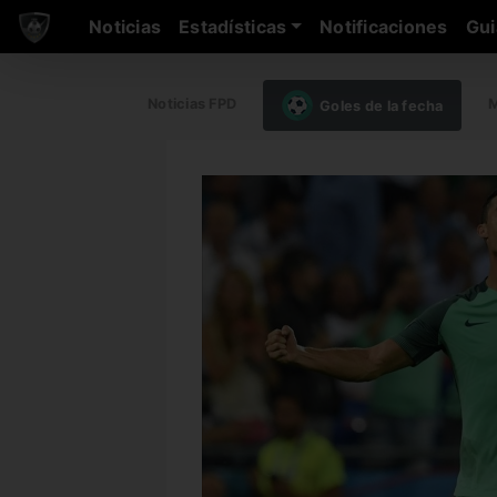
Noticias
Estadísticas
Notificaciones
Gui
Noticias FPD
M
Goles de la fecha