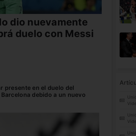
do dio nuevamente
abrá duelo con Messi
Artíc
r presente en el duelo del
a Barcelona debido a un nuevo
Unió
Vid
Unió
Vide
Unió