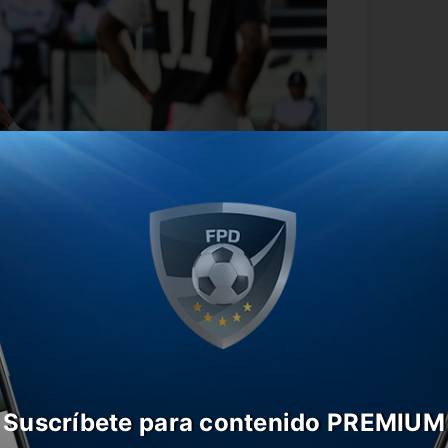
vo el 14 de octubre mientras estaba
tuguesa y disputa la clasificación al
ido al riguroso protocolo de la UEFA, el
Suscríbete para contenido PREMIUM
lo menos una semana antes del encuentro
odrá estar presente en el próximo partido