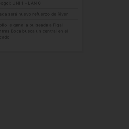
eogol: UNI 1 – LAN 0
ada será nuevo refuerzo de River
ollo le gana la pulseada a Figal
ntras Boca busca un central en el
cado