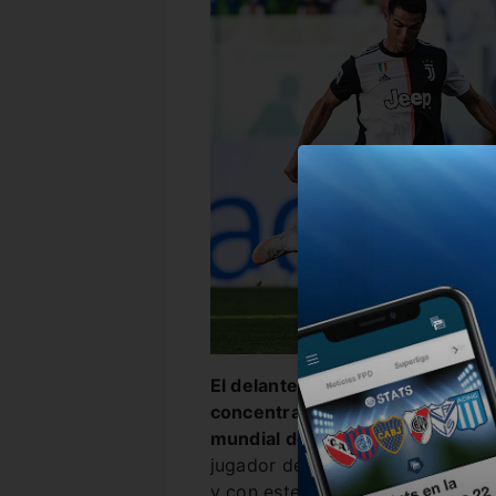
El delantero, había dado positi
concentrado con la selección por
mundial de Qatar 2022.
Pero deb
jugador debe dar negativo por 
y con este nuevo resultado no p