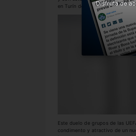
Disfruta de ac
en Turín desde las 17 horas.
Este duelo de grupos de las UEF
condimento y atractivo de un nu