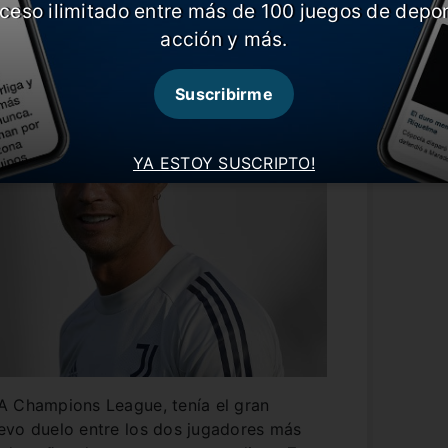
ceso ilimitado entre más de 100 juegos de depor
acción y más.
Suscribirme
YA ESTOY SUSCRIPTO!
A Champions League, tenía el gran
evo duelo entre los dos jugadores más