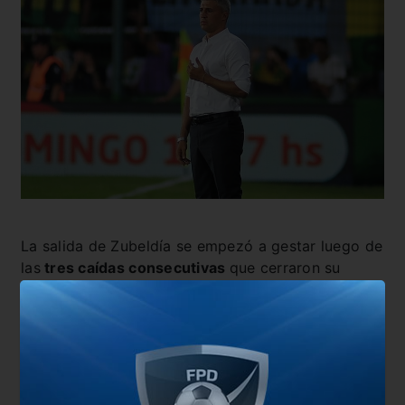
La salida de Zubeldía se empezó a gestar luego de
las
tres caídas consecutivas
que cerraron su
participación en el Brasileirao antes del Mundial de
Clubes (está 14º en la tabla de posiciones). En la
Copa Libertadores
se había clasificado primero e
invicto
en el Grupo D (su rival en octavos será
Atlético Nacional).