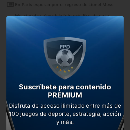
En París esperan por el regreso de Lionel Messi
Messi y otro récord: la foto más likeada de la
historia
El emotivo saludo de Suárez a Lionel Messi
En esta nota:
#Barcelona
#Internacional
#Lionel Messi
#Noticia
#Paraguay
#Perú
Suscríbete para contenido
PREMIUM
Comentarios
Dejá tu opinión acá!
Disfruta de acceso ilimitado entre más de
100 juegos de deporte, estrategia, acción
y más.