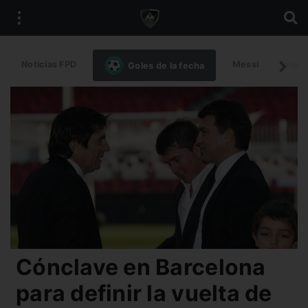
Noticias FPD
Messi
Intern
Goles de la fecha
Cónclave en Barcelona
para definir la vuelta de