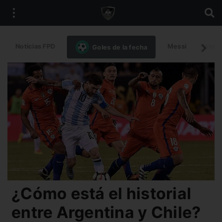
Noticias FPD
Messi
Intern
Goles de la fecha
¿Cómo está el historial
entre Argentina y Chile?