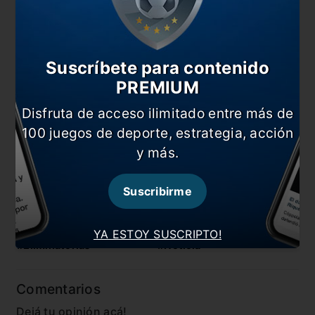
de bronce.
También te puede interesar
¿Cómo quedó la tabla de las Eliminatorias?
Suscríbete para contenido
Argentina empató ante Chile
PREMIUM
Dos bajas por COVID-19 en la terna de Argentina vs
Disfruta de acceso ilimitado entre más de
Chile
100 juegos de deporte, estrategia, acción
Ya están confirmadas las sedes y los horarios de la
y más.
fecha FIFA
Suscribirme
En esta nota:
#Argentina
#Chile
YA ESTOY SUSCRIPTO!
#Eliminatorias
#Noticia
Comentarios
Dejá tu opinión acá!