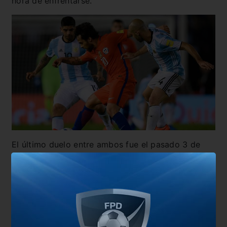
hora de enfrentarse.
El último duelo entre ambos fue el pasado 3 de
junio, cuando se enfrentaron por séptima fecha de
las Eliminatorias rumbo a Qatar. El encuentro
terminó en empate 1 a 1. Anteriormente, se habían
enfrentado en el duelo por el tercer y cuarto
puesto de la Copa America Brasil 2019,
donde
Argentina venció 2 a 1 y se quedó con la medalla