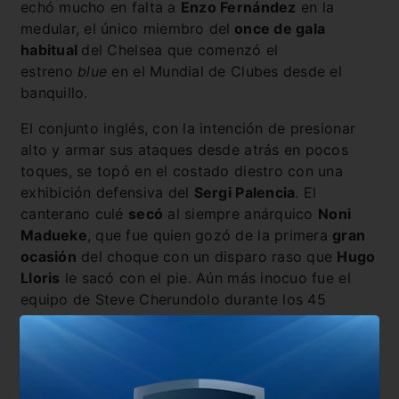
echó mucho en falta a
Enzo Fernández
en la
medular, el único miembro del
once de gala
habitual
del Chelsea que comenzó el
estreno
blue
en el Mundial de Clubes desde el
banquillo.
El conjunto inglés, con la intención de presionar
alto y armar sus ataques desde atrás en pocos
toques, se topó en el costado diestro con una
exhibición defensiva del
Sergi Palencia
. El
canterano culé
secó
al siempre anárquico
Noni
Madueke
, que fue quien gozó de la primera
gran
ocasión
del choque con un disparo raso que
Hugo
Lloris
le sacó con el pie. Aún más inocuo fue el
equipo de Steve Cherundolo durante los 45
minutos, y es que su principal activo en
ataque,
Denis Bouanga
, vio cómo R
eece
James
no quiso ser menos que su homólogo
español en el lateral derecho de la zaga
blue
.