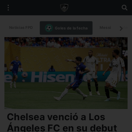
Noticias FPD
Messi
Intern
Goles de la fecha
Chelsea venció a Los
Ángeles FC en su debut