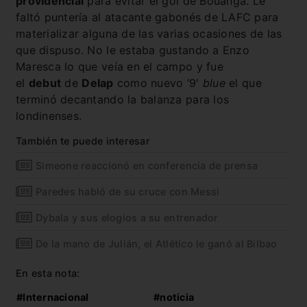
providencial
para evitar el gol de Bouanga. Le
faltó puntería al atacante gabonés de LAFC para
materializar alguna de las varias ocasiones de las
que dispuso. No le estaba gustando a Enzo
Maresca lo que veía en el campo y fue
el
debut
de
Delap
como nuevo ‘9′
blue
el que
terminó decantando la balanza para los
londinenses.
También te puede interesar
Simeone reaccionó en conferencia de prensa
Paredes habló de su cruce con Messi
Dybala y sus elogios a su entrenador
De la mano de Julián, el Atlético le ganó al Bilbao
En esta nota:
#Internacional
#noticia