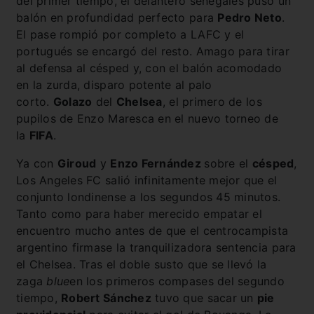
del primer tiempo, el delantero senegalés puso un
balón en profundidad perfecto para
Pedro Neto
.
El pase rompió por completo a LAFC y el
portugués se encargó del resto. Amago para tirar
al defensa al césped y, con el balón acomodado
en la zurda, disparo potente al palo
corto.
Golazo
del
Chelsea
, el primero de los
pupilos de Enzo Maresca en el nuevo torneo de
la
FIFA
.
Ya con
Giroud
y
Enzo Fernández
sobre el
césped
,
Los Angeles FC salió infinitamente mejor que el
conjunto londinense a los segundos 45 minutos.
Tanto como para haber merecido empatar el
encuentro mucho antes de que el centrocampista
argentino firmase la tranquilizadora sentencia para
el Chelsea. Tras el doble susto que se llevó la
zaga
blue
en los primeros compases del segundo
tiempo,
Robert Sánchez
tuvo que sacar un
pie