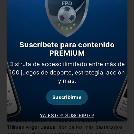
Suscríbete para contenido
PREMIUM
Disfruta de acceso ilimitado entre más de
100 juegos de deporte, estrategia, acción
y más.
Fue entonces, pasada la primera media hora de
Suscribirme
encuentro, cuando
Nicolas Jackson
se cansó de
ver a su equipo tan estático e impreciso en las
combinaciones. Tras superar a la dupla de
YA ESTOY SUSCRIPTO!
centrocampistas formada por
Timothy
Tillman
e
Igor Jesus
, dos de los más destacados