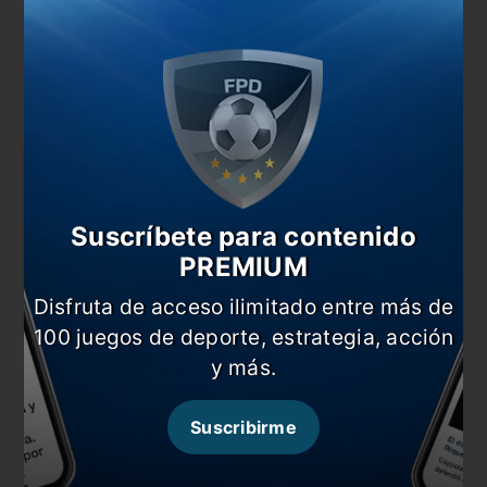
¿Se lo llevan para La Plata?
En esta nota:
#Cauteruccio
#Estudiantes
#Mercado de Pases
#Noticia
Comentarios
Suscríbete para contenido
Dejá tu opinión acá!
PREMIUM
Disfruta de acceso ilimitado entre más de
100 juegos de deporte, estrategia, acción
y más.
Suscribirme
Nombre