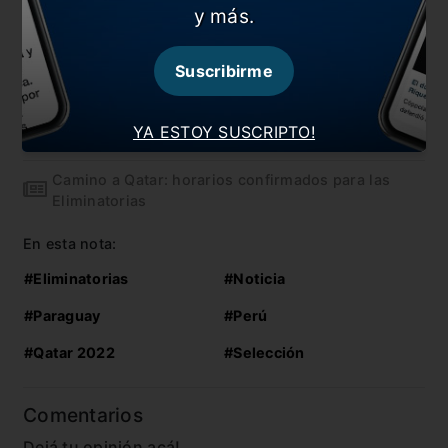
También te puede interesar
y más.
Conmebol confirmó cómo y cuándo se jugarán las
Eliminatorias
Suscribirme
Así quedaron las Eliminatorias tras cuatro fechas
YA ESTOY SUSCRIPTO!
Scaloni dio la lista para las Eliminatorias
Camino a Qatar: horarios confirmados para las
Eliminatorias
En esta nota:
#Eliminatorias
#Noticia
#Paraguay
#Perú
#Qatar 2022
#Selección
Comentarios
Dejá tu opinión acá!