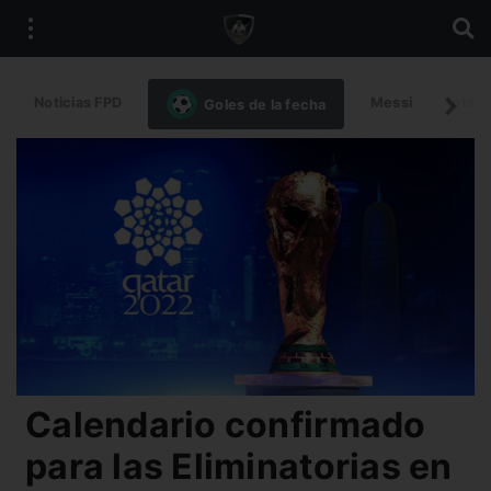
Noticias FPD
Messi
Intern
Goles de la fecha
Calendario confirmado
para las Eliminatorias en