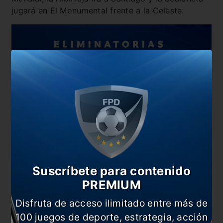
jugará en El Monumental frente a la Celeste.
Suscríbete para contenido
PREMIUM
El periplo terminará el 14/10 así: Colombia vs
Ecuador; Bolivia vs Paraguay; Argentina vs Perú;
Disfruta de acceso ilimitado entre más de
Brasil vs Uruguay y Chile vs Venezuela.
100 juegos de deporte, estrategia, acción