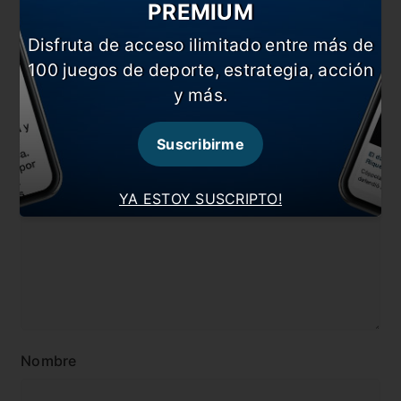
PREMIUM
En esta nota:
Disfruta de acceso ilimitado entre más de
#Jorge Carrascal
#Noticia
100 juegos de deporte, estrategia, acción
y más.
#River
Suscribirme
Comentarios
Dejá tu opinión acá!
YA ESTOY SUSCRIPTO!
Nombre