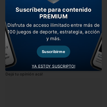
Volver tras el parate le empieza a jugar una mala
pasada a River
Suscríbete para contenido
Desde Rusia vienen a la carga por Carrascal
PREMIUM
Carrascal: “Tengo que aprovechar a Gallardo”
Disfruta de acceso ilimitado entre más de
100 juegos de deporte, estrategia, acción
En esta nota:
y más.
#Jorge Carrascal
#Noticia
Suscribirme
#River
Comentarios
YA ESTOY SUSCRIPTO!
Dejá tu opinión acá!