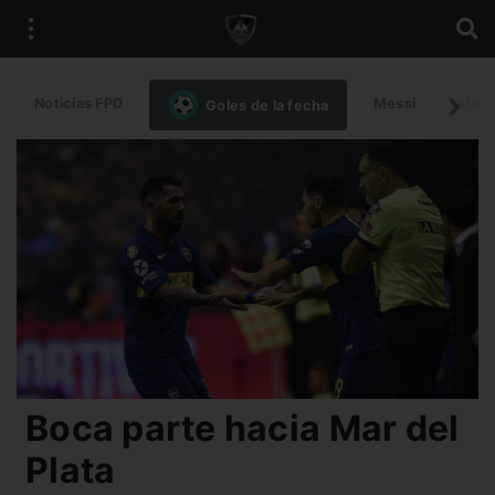
Noticias FPD
Messi
Intern
Goles de la fecha
Boca parte hacia Mar del
Plata