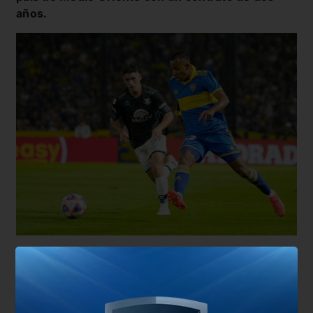
años.
¿En qué términos se dieron las tratativas?
A pesar
de tener vínculo vigente con Boca hasta
diciembre de 2024, en principio Villa firmaría
como libre
, lo que consecuentemente abrirá otra