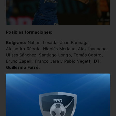
Posibles formaciones:
Belgrano:
Nahuel Losada; Juan Barinaga,
Alejandro Rébola, Nicolás Meriano, Alex Ibacache;
Ulises Sánchez, Santiago Longo, Tomás Castro,
Bruno Zapelli; Franco Jara y Pablo Vegetti.
DT:
Guillermo Farré.
Banfield:
Facundo Cambeses; Emanuel Coronel,
Alejandro Maciel, Aaron Quirós, Mateo Pérez; Luis
Mago, Eric Remedi, Juan Bisanz, Brahian Aleman;
Nicolás Sosa Sánchez y Milton Giménez.
DT: Julio
César Falcioni.
También te puede interesar