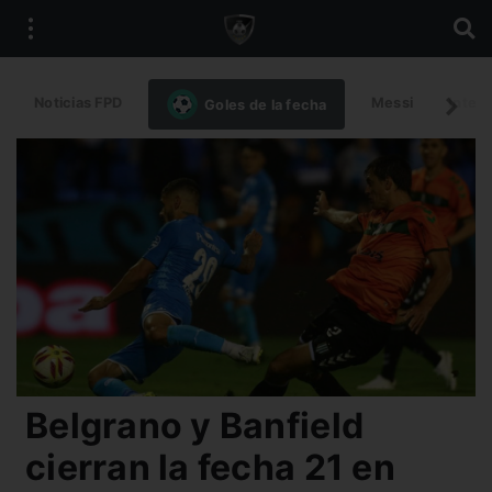
Noticias FPD
Messi
Intern
Goles de la fecha
Belgrano y Banfield
cierran la fecha 21 en