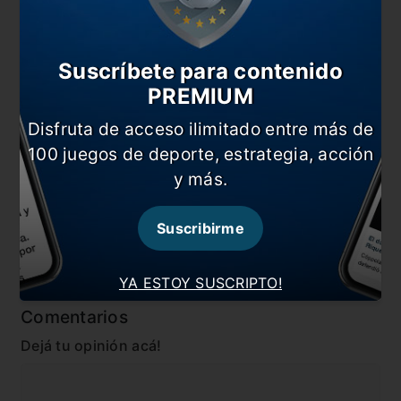
River visita a Belgrano: todo lo que tenés que saber
Racing y Banfield empataron sin goles
Suscríbete para contenido
Boca evalúa no presentarse mañana frente a
PREMIUM
Banfield
Disfruta de acceso ilimitado entre más de
El insólito comunicado de Boca a la Liga
100 juegos de deporte, estrategia, acción
Profesional
y más.
En esta nota:
Suscribirme
#Banfield
#Belgrano
#Liga Profesional
#Noticia
YA ESTOY SUSCRIPTO!
Comentarios
Dejá tu opinión acá!